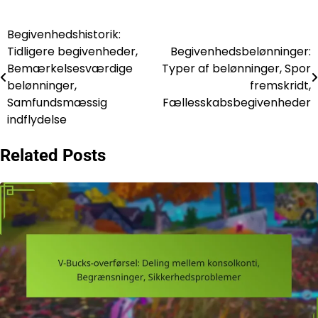
Begivenhedshistorik:
Post
Tidligere begivenheder,
Begivenhedsbelønninger:
navigation
Bemærkelsesværdige
Typer af belønninger, Spor
belønninger,
fremskridt,
Samfundsmæssig
Fællesskabsbegivenheder
indflydelse
Related Posts