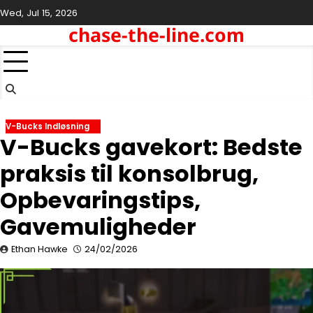
Skip
Wed, Jul 15, 2026
to
chase-the-line.com
content
V-Bucks Indløsning
V-Bucks gavekort: Bedste
praksis til konsolbrug,
Opbevaringstips,
Gavemuligheder
Ethan Hawke
24/02/2026