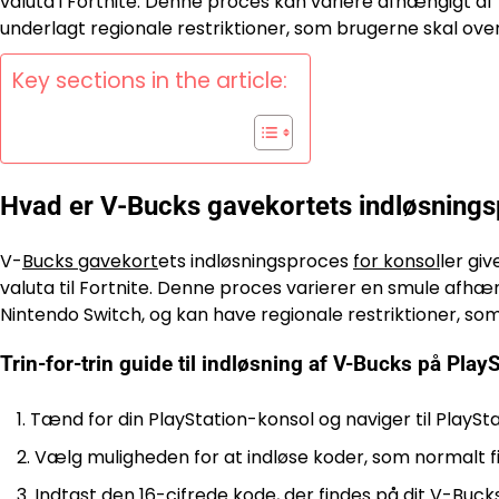
valuta i Fortnite. Denne proces kan variere afhængigt af 
underlagt regionale restriktioner, som brugerne skal overv
Key sections in the article:
Hvad er V-Bucks gavekortets indløsnings
V-
Bucks gavekort
ets indløsningsproces
for konsol
ler gi
valuta til Fortnite. Denne proces varierer en smule afhæ
Nintendo Switch, og kan have regionale restriktioner
Trin-for-trin guide til indløsning af V-Bucks på Play
Tænd for din PlayStation-konsol og naviger til PlayS
Vælg muligheden for at indløse koder, som normalt fin
Indtast den 16-cifrede kode, der findes på dit V-Bucks 