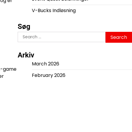
 og er
V-Bucks Indløsning
Søg
Search
for:
Arkiv
March 2026
 in-game
February 2026
er