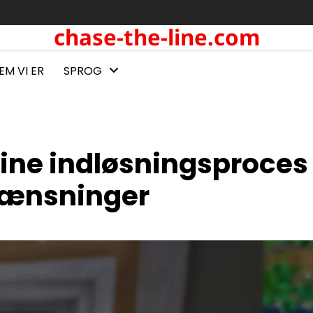
chase-the-line.com
EM VI ER
SPROG
ine indløsningsproces 
grænsninger