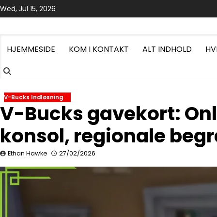
Skip
Wed, Jul 15, 2026
to
content
HJEMMESIDE
KOM I KONTAKT
ALT INDHOLD
HV
V-Bucks Indløsning
V-Bucks gavekort: Onl
konsol, regionale be
Ethan Hawke
27/02/2026