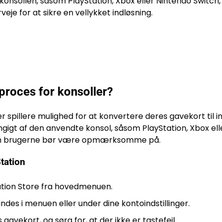
konsollen, såsom PlayStation, Xbox eller Nintendo Switch,
eje for at sikre en vellykket indløsning.
proces for konsoller?
ver spillere mulighed for at konvertere deres gavekort til
ngigt af den anvendte konsol, såsom PlayStation, Xbox ell
, som brugerne bør være opmærksomme på.
Station
tation Store fra hovedmenuen.
des i menuen eller under dine kontoindstillinger.
gavekort, og sørg for, at der ikke er tastefejl.