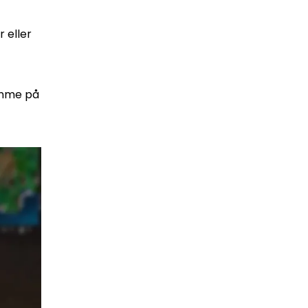
 eller
omme på