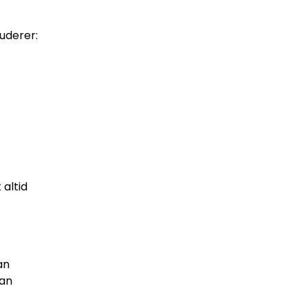
luderer:
altid
an
kan