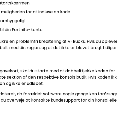
a startskærmen.
e muligheden for at indløse en kode.
 omhyggeligt.
il din Fortnite-konto.
ikre en problemfri kreditering af V-Bucks. Hvis du opleve
lt med din region, og at det ikke er blevet brugt tidliger
 gavekort, skal du starte med at dobbelttjekke koden for
ekte sektion af den respektive konsols butik. Hvis koden ik
on og ikke er udløbet.
opdateret, da forældet software nogle gange kan forårsag
du overveje at kontakte kundesupport for din konsol elle