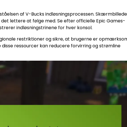
rståelsen af V-Bucks indløsningsprocessen. Skærmbilleder
ør det lettere at følge med. Se efter officielle Epic Games-
strerer indløsningstrinene for hver konsol.
egionale restriktioner og sikre, at brugerne er opmærks
e disse ressourcer kan reducere forvirring og strømline