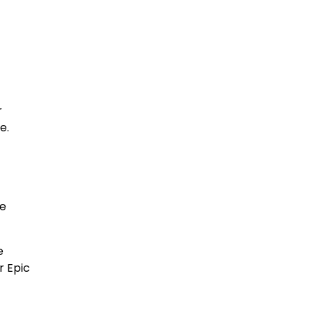
r
e.
ke
e
r Epic