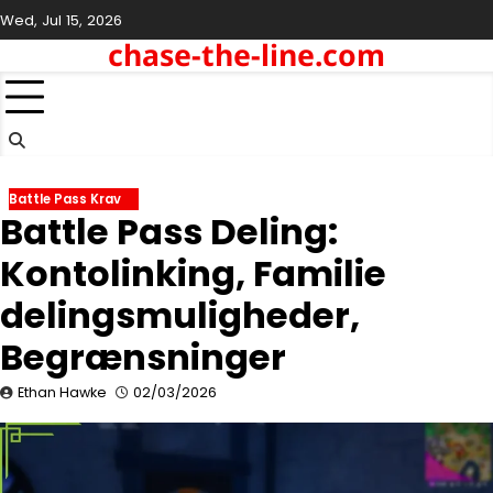
Skip
Wed, Jul 15, 2026
to
chase-the-line.com
content
Battle Pass Krav
Battle Pass Deling:
Kontolinking, Familie
delingsmuligheder,
Begrænsninger
Ethan Hawke
02/03/2026